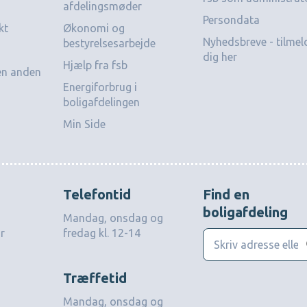
afdelingsmøder
Persondata
kt
Økonomi og
Nyhedsbreve - tilmel
bestyrelsesarbejde
dig her
Hjælp fra fsb
 en anden
Energiforbrug i
boligafdelingen
Min Side
Telefontid
Find en
boligafdeling
Mandag, onsdag og
r
fredag kl. 12-14
Træffetid
Mandag, onsdag og