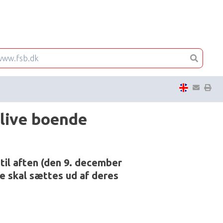
Tip en ven
Print s
blive boende
 til aften (den 9. december
ke skal sættes ud af deres