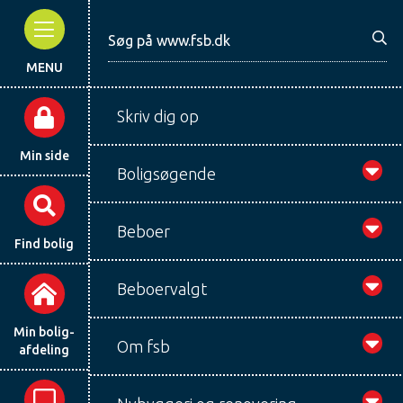
MENU
Skriv dig op
Min side
Boligsøgende
Beboer
Find bolig
Beboervalgt
Min bolig-
Om fsb
afdeling