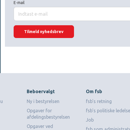
E-mail
Tilmeld nyhedsbrev
Beboervalgt
Om fsb
du
Ny i bestyrelsen
fsb's retning
Opgaver for
fsb's politiske ledels
afdelingsbestyrelsen
Job
Opgaver ved
fsb som administrat