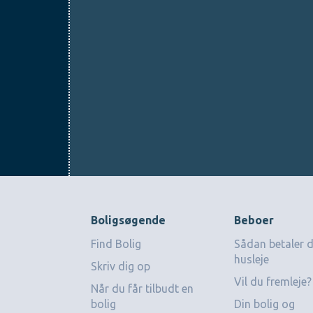
Boligsøgende
Beboer
Find Bolig
Sådan betaler 
husleje
Skriv dig op
Vil du fremleje?
Når du får tilbudt en
bolig
Din bolig og