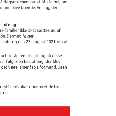
 på dagsordenen var at få afgjort, om
 kunne blive boende. En sag, der i
slutning
re familier ikke skal sættes ud af
ende. Dermed følger
tskab tog den 23. august 2021 om at
 nu har fået en afslutning på disse
har fulgt den beslutning, der blev
 det være, siger fsb’s formand, Jean
r fsb’s advokat orienteret de tre
erne.