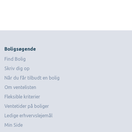
Boligsøgende
Find Bolig
Skriv dig op
Når du får tilbudt en bolig
Om ventelisten
Fleksible kriterier
Ventetider på boliger
Ledige erhvervslejemål
Min Side